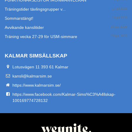
FUNKTIONÄRSLISTOR IRONMANVECKAN
Träningstider tävlingsgrupper v...
17 jul 2026
Sommarstängt!
14 jul 2026
Avvikande kanslitider
29 jun 2026
Träning vecka 27-29 för USM-simmare
24 jun 2026
KALMAR SIMSÄLLSKAP
Lotusvägen 11 393 61 Kalmar
kansli@kalmarsim.se
https://www.kalmarsim.se/
https://www.facebook.com/Kalmar-Sims%C3%A4llskap-
100169774728132