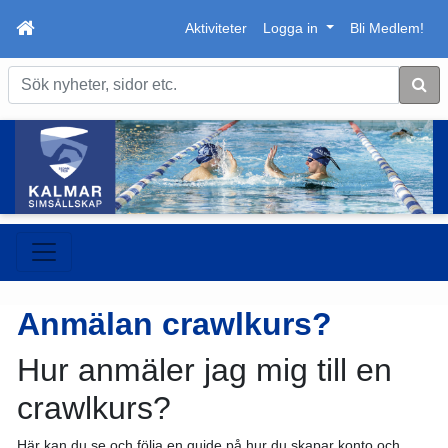
Aktiviteter
Logga in
Bli Medlem!
Sök
Anmälan crawlkurs?
Hur anmäler jag mig till en
crawlkurs?
Här kan du se och följa en guide på hur du skapar konto och