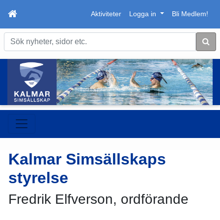
Aktiviteter
Logga in
Bli Medlem!
Sök
Kalmar Simsällskaps
styrelse
Fredrik Elfverson, ordförande