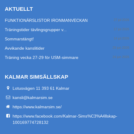
AKTUELLT
FUNKTIONÄRSLISTOR IRONMANVECKAN
27 jul 2026
Träningstider tävlingsgrupper v...
17 jul 2026
Sommarstängt!
14 jul 2026
Avvikande kanslitider
29 jun 2026
Träning vecka 27-29 för USM-simmare
24 jun 2026
KALMAR SIMSÄLLSKAP
Lotusvägen 11 393 61 Kalmar
kansli@kalmarsim.se
https://www.kalmarsim.se/
https://www.facebook.com/Kalmar-Sims%C3%A4llskap-
100169774728132