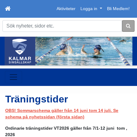
Aktiviteter
Logga in
Bli Medlem!
Sök
Träningstider
OBS! Sommarschema gäller från 14 juni tom 14 juli. Se
schema på nyhetssidan (första sidan)
Ordinarie träningstider VT2026 gäller från 7/1-12 juni tom ,
2026