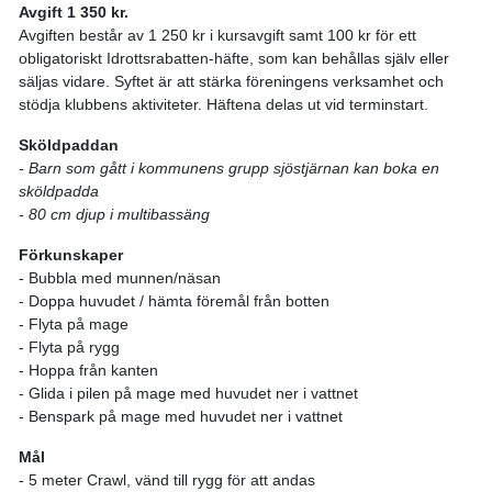
Avgift 1 350 kr.
Avgiften består av 1 250 kr i kursavgift samt 100 kr för ett
obligatoriskt Idrottsrabatten-häfte, som kan behållas själv eller
säljas vidare. Syftet är att stärka föreningens verksamhet och
stödja klubbens aktiviteter. Häftena delas ut vid terminstart.
Sköldpaddan
- Barn som gått i kommunens grupp sjöstjärnan kan boka en
sköldpadda
- 80 cm djup i multibassäng
Förkunskaper
- Bubbla med munnen/näsan
- Doppa huvudet / hämta föremål från botten
- Flyta på mage
- Flyta på rygg
- Hoppa från kanten
- Glida i pilen på mage med huvudet ner i vattnet
- Benspark på mage med huvudet ner i vattnet
Mål
- 5 meter Crawl, vänd till rygg för att andas