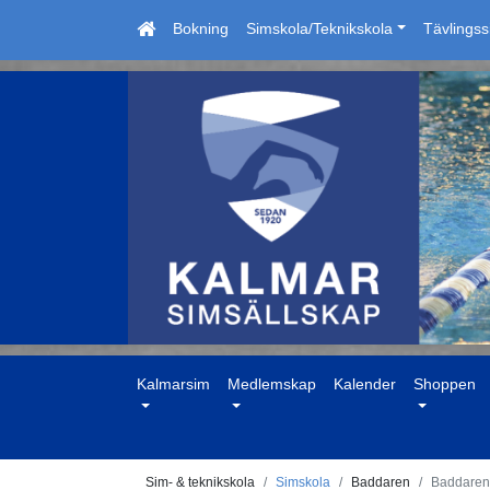
Bokning
Simskola/Teknikskola
Tävlings
Kalmarsim
Medlemskap
Kalender
Shoppen
Sim- & teknikskola
Simskola
Baddaren
Baddaren