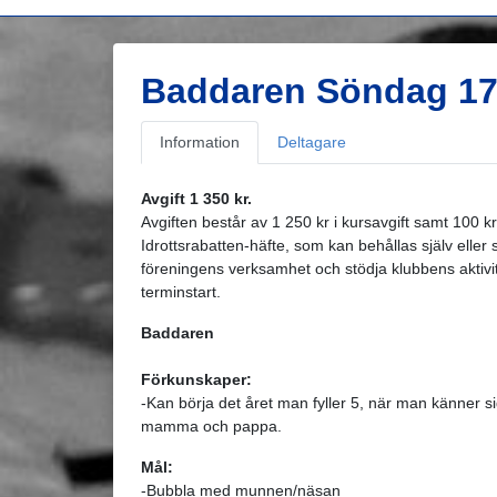
Baddaren Söndag 17
Information
Deltagare
Avgift 1 350 kr.
Avgiften består av 1 250 kr i kursavgift samt 100 kr 
Idrottsrabatten-häfte, som kan behållas själv eller s
föreningens verksamhet och stödja klubbens aktivit
terminstart.
Baddaren
Förkunskaper:
-Kan börja det året man fyller 5, när man känner sig
mamma och pappa.
Mål:
-Bubbla med munnen/näsan