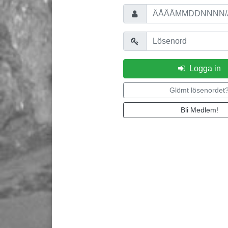
Personnummer/Användarnamn
Lösenord
Logga in
Glömt lösenordet
Bli Medlem!