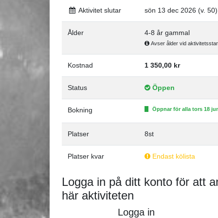
Aktivitet slutar
sön 13 dec 2026 (v. 50)
Ålder
4-8 år gammal
Avser ålder vid aktivitetsstar
Kostnad
1 350,00 kr
Status
Öppen
Bokning
Öppnar för alla tors 18 ju
Platser
8st
Platser kvar
Endast kölista
Logga in på ditt konto för att a
här aktiviteten
Logga in