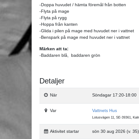
-Doppa huvudet / hämta föremål från botten
-Flyta på mage
-Flyta på rygg
-Hoppa från kanten
-Glida i pilen på mage med huvudet ner i vattnet
-Benspark på mage med huvudet ner i vattnet
Märken att ta:
-Baddaren blå, baddaren grön
Detaljer
När
Söndagar 17:20-18:00
Var
Vattnets Hus
Lotusvägen 11, SE-39361, Kal
Aktivitet startar
sön 30 aug 2026 (v. 35)