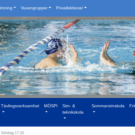
simning
Vuxengrupper
Privatlektioner
Tävlingsverksamhet
MÖSPI
Sim- &
Sommarsimskola
Fri
teknikskola
 Söndag 17:20