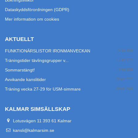
Dataskyddsförordningen (GDPR)
Mer information om cookies
AKTUELLT
FUNKTIONÄRSLISTOR IRONMANVECKAN
27 jul 2026
Träningstider tävlingsgrupper v...
17 jul 2026
Sommarstängt!
14 jul 2026
Avvikande kanslitider
29 jun 2026
Träning vecka 27-29 för USM-simmare
24 jun 2026
KALMAR SIMSÄLLSKAP
Lotusvägen 11 393 61 Kalmar
kansli@kalmarsim.se