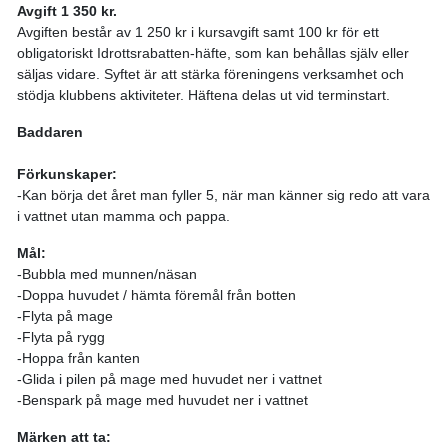
Avgift 1 350 kr.
Avgiften består av 1 250 kr i kursavgift samt 100 kr för ett
obligatoriskt Idrottsrabatten-häfte, som kan behållas själv eller
säljas vidare. Syftet är att stärka föreningens verksamhet och
stödja klubbens aktiviteter. Häftena delas ut vid terminstart.
Baddaren
Förkunskaper:
-Kan börja det året man fyller 5, när man känner sig redo att vara
i vattnet utan mamma och pappa.
Mål:
-Bubbla med munnen/näsan
-Doppa huvudet / hämta föremål från botten
-Flyta på mage
-Flyta på rygg
-Hoppa från kanten
-Glida i pilen på mage med huvudet ner i vattnet
-Benspark på mage med huvudet ner i vattnet
Märken att ta: