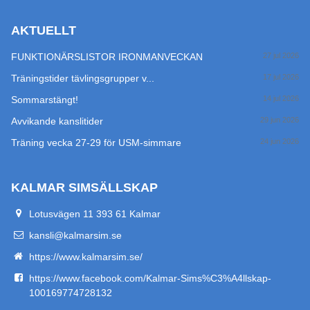
AKTUELLT
FUNKTIONÄRSLISTOR IRONMANVECKAN
27 jul 2026
Träningstider tävlingsgrupper v...
17 jul 2026
Sommarstängt!
14 jul 2026
Avvikande kanslitider
29 jun 2026
Träning vecka 27-29 för USM-simmare
24 jun 2026
KALMAR SIMSÄLLSKAP
Lotusvägen 11 393 61 Kalmar
kansli@kalmarsim.se
https://www.kalmarsim.se/
https://www.facebook.com/Kalmar-Sims%C3%A4llskap-
100169774728132