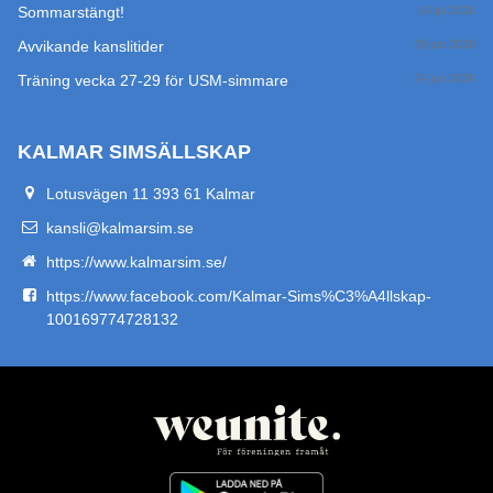
Sommarstängt!
14 jul 2026
Avvikande kanslitider
29 jun 2026
Träning vecka 27-29 för USM-simmare
24 jun 2026
KALMAR SIMSÄLLSKAP
Lotusvägen 11 393 61 Kalmar
kansli@kalmarsim.se
https://www.kalmarsim.se/
https://www.facebook.com/Kalmar-Sims%C3%A4llskap-
100169774728132