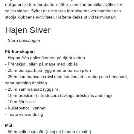
obligatoriskt Idrottsrabatten-häfte, som kan behållas själv eller
säljas vidare. Syftet är att stärka föreningens verksamhet och
stödja klubbens aktiviteter. Häftena delas ut vid terminstart.
Hajen Silver
- Stora bassängen
Förkunskaper:
- Hoppa från pallen/kanten på djupt vatten
- Frånskjut i pilen på mage med utblås
- 25 m benspark på rygg med armarna i pilen
- 25 m sammansatt crawl med kontinuitet i armtag och benspark,
samt andning åt sidan
- 25 m sammansatt ryggsim
- 15 m bröstsim (introducera tävlings bröstsims andning)
- 10 m fjärilskick
- Kullerbyttor i vattnet
- Testa voltvändning
Mål:
- 50 m valfritt simsätt (okej att blanda simsätt)