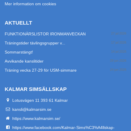
Mer information om cookies
AKTUELLT
FUNKTIONÄRSLISTOR IRONMANVECKAN
27 jul 2026
Träningstider tävlingsgrupper v...
17 jul 2026
Sommarstängt!
14 jul 2026
Avvikande kanslitider
29 jun 2026
Träning vecka 27-29 för USM-simmare
24 jun 2026
KALMAR SIMSÄLLSKAP
Lotusvägen 11 393 61 Kalmar
kansli@kalmarsim.se
https://www.kalmarsim.se/
https://www.facebook.com/Kalmar-Sims%C3%A4llskap-