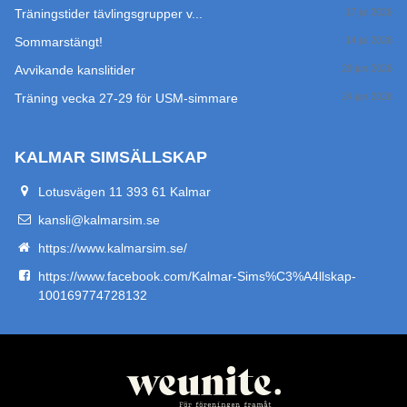
Träningstider tävlingsgrupper v...
17 jul 2026
Sommarstängt!
14 jul 2026
Avvikande kanslitider
29 jun 2026
Träning vecka 27-29 för USM-simmare
24 jun 2026
KALMAR SIMSÄLLSKAP
Lotusvägen 11 393 61 Kalmar
kansli@kalmarsim.se
https://www.kalmarsim.se/
https://www.facebook.com/Kalmar-Sims%C3%A4llskap-
100169774728132