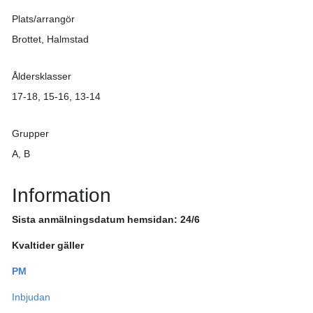
Plats/arrangör
Brottet, Halmstad
Åldersklasser
17-18, 15-16, 13-14
Grupper
A, B
Information
Sista anmälningsdatum hemsidan: 24/6
Kvaltider gäller
PM
Inbjudan