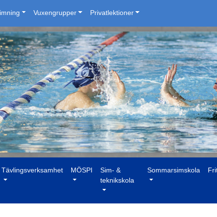
simning
Vuxengrupper
Privatlektioner
Tävlingsverksamhet
MÖSPI
Sim- &
Sommarsimskola
Fri
teknikskola