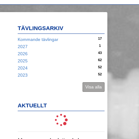
TÄVLINGSARKIV
17
Kommande tävlingar
1
2027
43
2026
62
2025
52
2024
52
2023
Visa alla
AKTUELLT