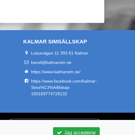
KALMAR SIMSÄLLSKAP
Lotusvägen 11 393 61 Kalmar
kansli@kalmarsim.se
https://www.kalmarsim.se/
https://www.facebook.com/Kalmar-
Sims%C3%A4llskap-
100169774728132
Jag accepterar