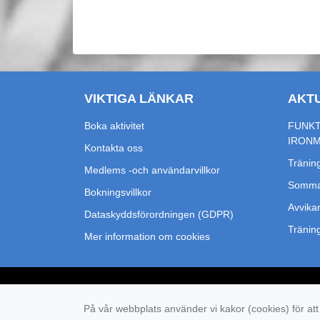
VIKTIGA LÄNKAR
AKT
Boka aktivitet
FUNKT
IRON
Kontakta oss
Träning
Medlems -och användarvillkor
Sommar
Bokningsvillkor
Avvikan
Dataskyddsförordningen (GDPR)
Tränin
Mer information om cookies
På vår webbplats använder vi kakor (cookies) för att