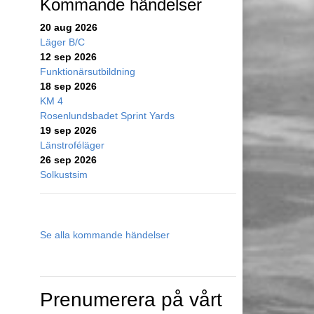
Kommande händelser
20 aug 2026
Läger B/C
12 sep 2026
Funktionärsutbildning
18 sep 2026
KM 4
Rosenlundsbadet Sprint Yards
19 sep 2026
Länstroféläger
26 sep 2026
Solkustsim
Se alla kommande händelser
Prenumerera på vårt