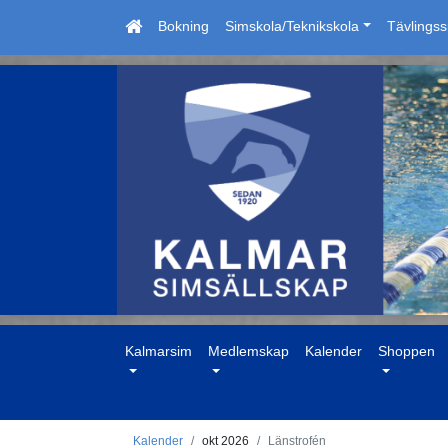
Bokning
Simskola/Teknikskola
Tävlings
Kalmarsim
Medlemskap
Kalender
Shoppen
Kalender
okt 2026
Länstrofén