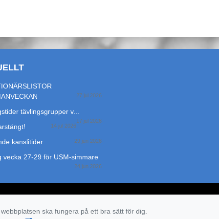
UELLT
IONÄRSLISTOR
MANVECKAN
27 jul 2026
stider tävlingsgrupper v...
17 jul 2026
stängt!
14 jul 2026
de kanslitider
29 jun 2026
g vecka 27-29 för USM-simmare
24 jun 2026
 webbplatsen ska fungera på ett bra sätt för dig.