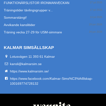
FUNKTIONÄRSLISTOR IRONMANVECKAN
27 jul 2026
Träningstider tävlingsgrupper v...
17 jul 2026
Sommarstängt!
14 jul 2026
Avvikande kanslitider
29 jun 2026
Träning vecka 27-29 för USM-simmare
24 jun 2026
KALMAR SIMSÄLLSKAP
Lotusvägen 11 393 61 Kalmar
kansli@kalmarsim.se
https://www.kalmarsim.se/
https://www.facebook.com/Kalmar-Sims%C3%A4llskap-
100169774728132