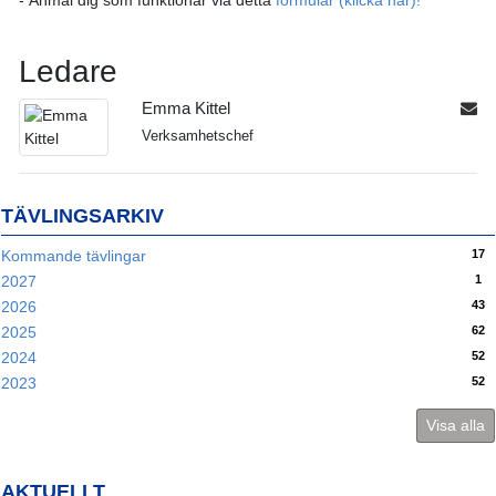
- Anmäl dig som funktionär via detta
formulär (klicka här)!
Ledare
Emma Kittel
Verksamhetschef
TÄVLINGSARKIV
17
Kommande tävlingar
1
2027
43
2026
62
2025
52
2024
52
2023
Visa alla
AKTUELLT