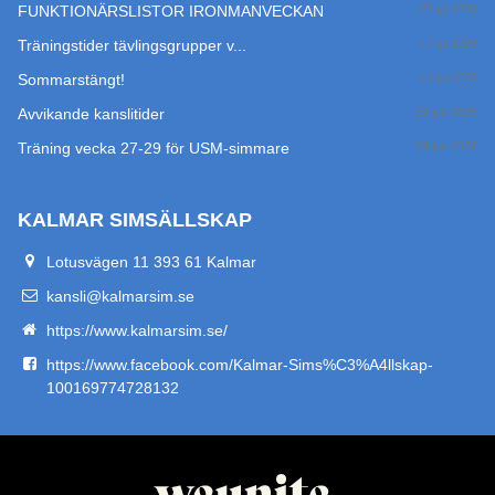
FUNKTIONÄRSLISTOR IRONMANVECKAN
27 jul 2026
Träningstider tävlingsgrupper v...
17 jul 2026
Sommarstängt!
14 jul 2026
Avvikande kanslitider
29 jun 2026
Träning vecka 27-29 för USM-simmare
24 jun 2026
KALMAR SIMSÄLLSKAP
Lotusvägen 11 393 61 Kalmar
kansli@kalmarsim.se
https://www.kalmarsim.se/
https://www.facebook.com/Kalmar-Sims%C3%A4llskap-
100169774728132