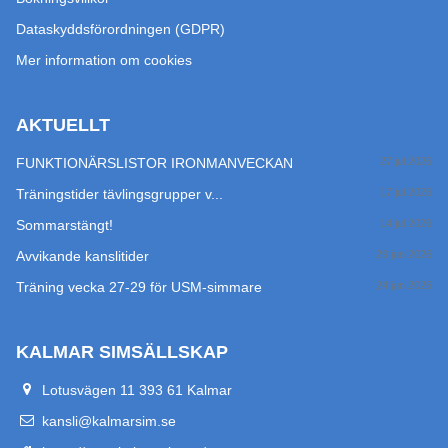
Dataskyddsförordningen (GDPR)
Mer information om cookies
AKTUELLT
FUNKTIONÄRSLISTOR IRONMANVECKAN
27 jul 2026
Träningstider tävlingsgrupper v...
17 jul 2026
Sommarstängt!
14 jul 2026
Avvikande kanslitider
29 jun 2026
Träning vecka 27-29 för USM-simmare
24 jun 2026
KALMAR SIMSÄLLSKAP
Lotusvägen 11 393 61 Kalmar
kansli@kalmarsim.se