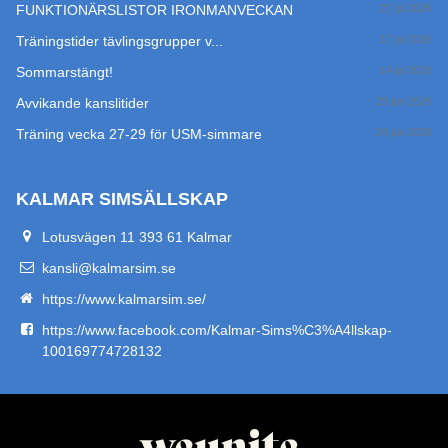
FUNKTIONÄRSLISTOR IRONMANVECKAN
27 jul 2026
Träningstider tävlingsgrupper v...
17 jul 2026
Sommarstängt!
14 jul 2026
Avvikande kanslitider
29 jun 2026
Träning vecka 27-29 för USM-simmare
24 jun 2026
KALMAR SIMSÄLLSKAP
Lotusvägen 11 393 61 Kalmar
kansli@kalmarsim.se
https://www.kalmarsim.se/
https://www.facebook.com/Kalmar-Sims%C3%A4llskap-
100169774728132