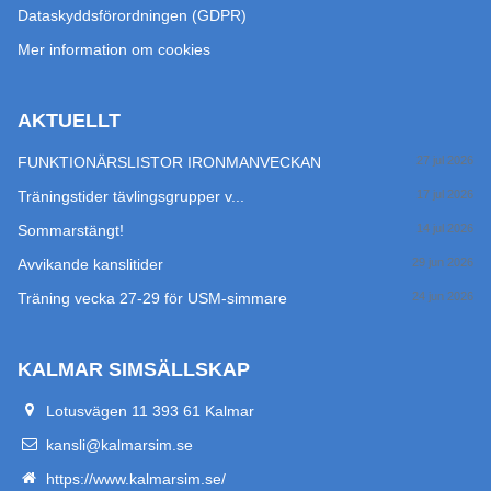
Dataskyddsförordningen (GDPR)
Mer information om cookies
AKTUELLT
FUNKTIONÄRSLISTOR IRONMANVECKAN
27 jul 2026
Träningstider tävlingsgrupper v...
17 jul 2026
Sommarstängt!
14 jul 2026
Avvikande kanslitider
29 jun 2026
Träning vecka 27-29 för USM-simmare
24 jun 2026
KALMAR SIMSÄLLSKAP
Lotusvägen 11 393 61 Kalmar
kansli@kalmarsim.se
https://www.kalmarsim.se/