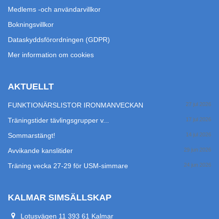
Medlems -och användarvillkor
Bokningsvillkor
Dataskyddsförordningen (GDPR)
Mer information om cookies
AKTUELLT
FUNKTIONÄRSLISTOR IRONMANVECKAN
27 jul 2026
Träningstider tävlingsgrupper v...
17 jul 2026
Sommarstängt!
14 jul 2026
Avvikande kanslitider
29 jun 2026
Träning vecka 27-29 för USM-simmare
24 jun 2026
KALMAR SIMSÄLLSKAP
Lotusvägen 11 393 61 Kalmar