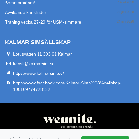
Sommarstängt!
14 jul 2026
Avvikande kanslitider
29 jun 2026
Träning vecka 27-29 för USM-simmare
24 jun 2026
KALMAR SIMSÄLLSKAP
Lotusvägen 11 393 61 Kalmar
kansli@kalmarsim.se
https://www.kalmarsim.se/
https://www.facebook.com/Kalmar-Sims%C3%A4llskap-
100169774728132