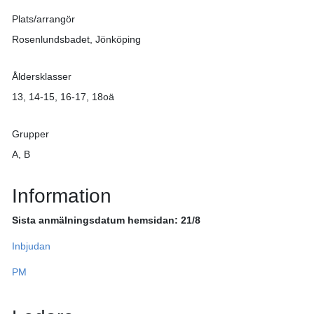
Plats/arrangör
Rosenlundsbadet, Jönköping
Åldersklasser
13, 14-15, 16-17, 18oä
Grupper
A, B
Information
Sista anmälningsdatum hemsidan: 21/8
Inbjudan
PM