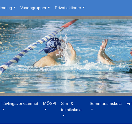
simning
Vuxengrupper
Privatlektioner
Tävlingsverksamhet
MÖSPI
Sim- &
Sommarsimskola
Fri
teknikskola