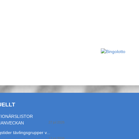
UELLT
IONÄRSLISTOR
MANVECKAN
27 jul 2026
stider tävlingsgrupper v...
17 jul 2026