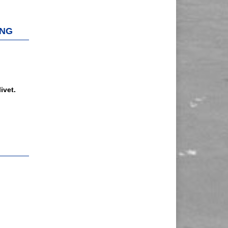
ING
ivet.