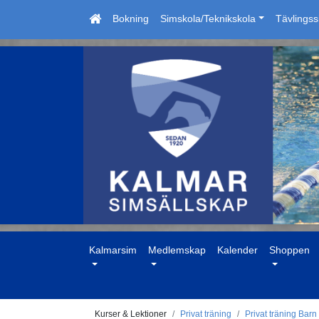
Bokning
Simskola/Teknikskola
Tävlings
Kalmarsim
Medlemskap
Kalender
Shoppen
Kurser & Lektioner
Privat träning
Privat träning Barn