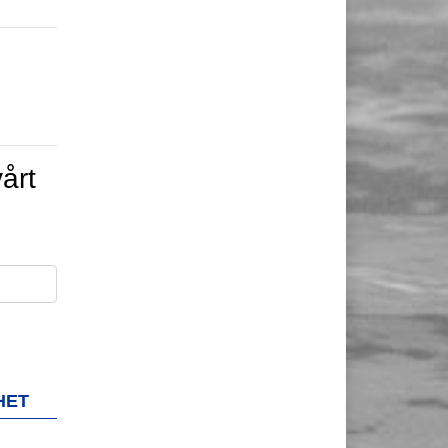
årt
HET