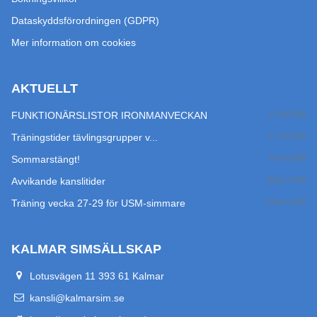
Dataskyddsförordningen (GDPR)
Mer information om cookies
AKTUELLT
FUNKTIONÄRSLISTOR IRONMANVECKAN
27 jul 2026
Träningstider tävlingsgrupper v...
17 jul 2026
Sommarstängt!
14 jul 2026
Avvikande kanslitider
29 jun 2026
Träning vecka 27-29 för USM-simmare
24 jun 2026
KALMAR SIMSÄLLSKAP
Lotusvägen 11 393 61 Kalmar
kansli@kalmarsim.se