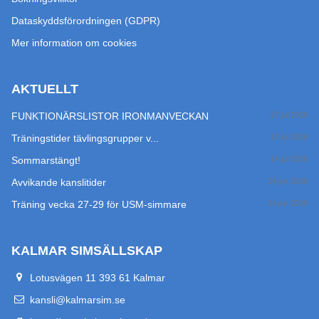
Dataskyddsförordningen (GDPR)
Mer information om cookies
AKTUELLT
FUNKTIONÄRSLISTOR IRONMANVECKAN
27 jul 2026
Träningstider tävlingsgrupper v...
17 jul 2026
Sommarstängt!
14 jul 2026
Avvikande kanslitider
29 jun 2026
Träning vecka 27-29 för USM-simmare
24 jun 2026
KALMAR SIMSÄLLSKAP
Lotusvägen 11 393 61 Kalmar
kansli@kalmarsim.se