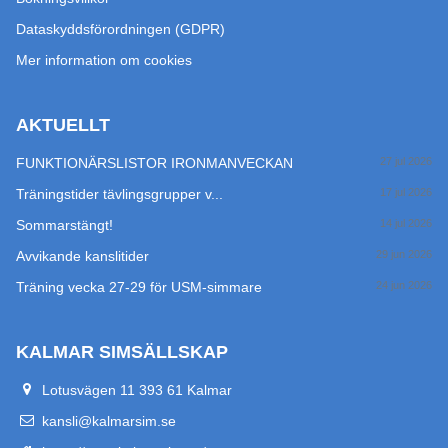
Dataskyddsförordningen (GDPR)
Mer information om cookies
AKTUELLT
FUNKTIONÄRSLISTOR IRONMANVECKAN
27 jul 2026
Träningstider tävlingsgrupper v...
17 jul 2026
Sommarstängt!
14 jul 2026
Avvikande kanslitider
29 jun 2026
Träning vecka 27-29 för USM-simmare
24 jun 2026
KALMAR SIMSÄLLSKAP
Lotusvägen 11 393 61 Kalmar
kansli@kalmarsim.se