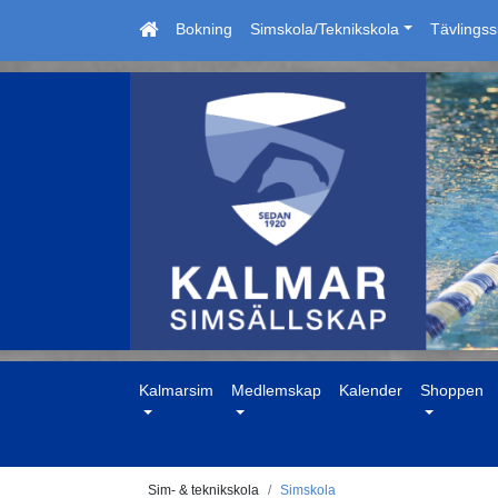
Bokning
Simskola/Teknikskola
Tävlings
Kalmarsim
Medlemskap
Kalender
Shoppen
Sim- & teknikskola
Simskola