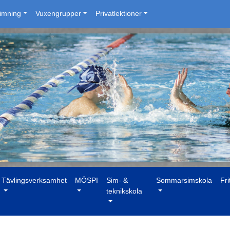
simning
Vuxengrupper
Privatlektioner
Tävlingsverksamhet
MÖSPI
Sim- &
Sommarsimskola
Fri
teknikskola