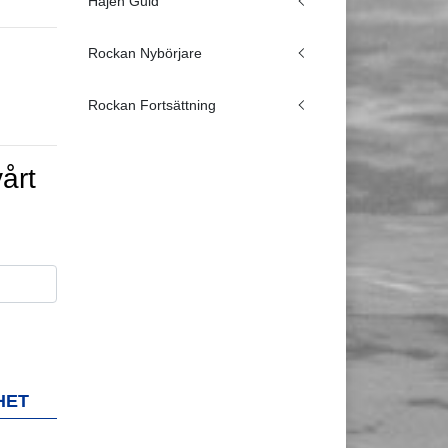
Hajen Guld
Rockan Nybörjare
Rockan Fortsättning
årt
HET