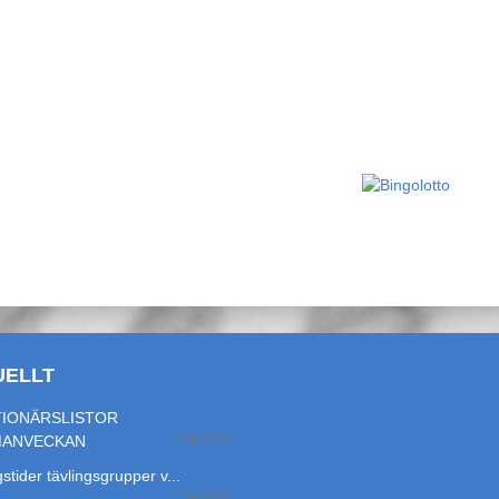
UELLT
IONÄRSLISTOR
MANVECKAN
27 jul 2026
stider tävlingsgrupper v...
17 jul 2026