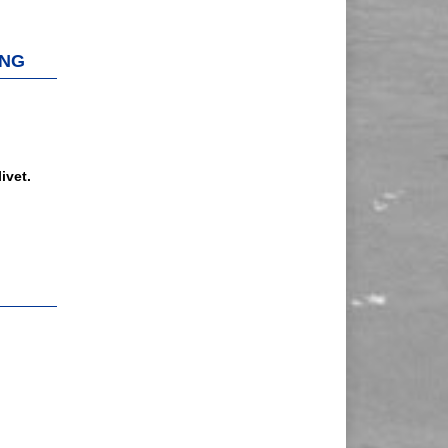
ING
ivet.