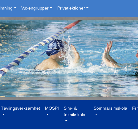
simning
Vuxengrupper
Privatlektioner
Tävlingsverksamhet
MÖSPI
Sim- &
Sommarsimskola
Fri
teknikskola