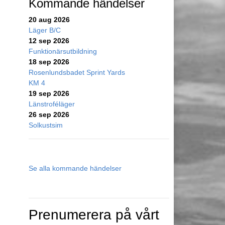
Kommande händelser
20 aug 2026
Läger B/C
12 sep 2026
Funktionärsutbildning
18 sep 2026
Rosenlundsbadet Sprint Yards
KM 4
19 sep 2026
Länstroféläger
26 sep 2026
Solkustsim
Se alla kommande händelser
Prenumerera på vårt