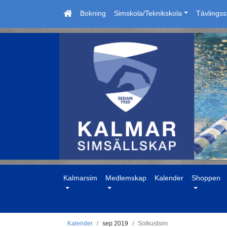
Bokning
Simskola/Teknikskola
Tävlings
Kalmarsim
Medlemskap
Kalender
Shoppen
Kalender
sep 2019
Solkustsim