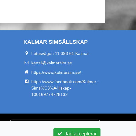
KALMAR SIMSÄLLSKAP
Lotusvägen 11 393 61 Kalmar
kansli@kalmarsim.se
https://www.kalmarsim.se/
https://www.facebook.com/Kalmar-
Sims%C3%A4llskap-
100169774728132
Jag accepterar