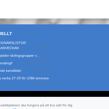
UELLT
IONÄRSLISTOR
MANVECKAN
27 jul 2026
stider tävlingsgrupper v...
17 jul 2026
stängt!
14 jul 2026
de kanslitider
29 jun 2026
g vecka 27-29 för USM-simmare
24 jun 2026
 webbplatsen ska fungera på ett bra sätt för dig.