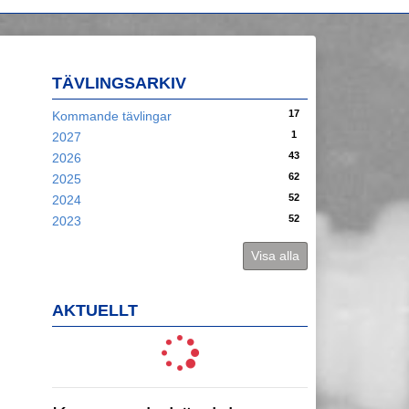
TÄVLINGSARKIV
17
Kommande tävlingar
1
2027
43
2026
62
2025
52
2024
52
2023
Visa alla
AKTUELLT