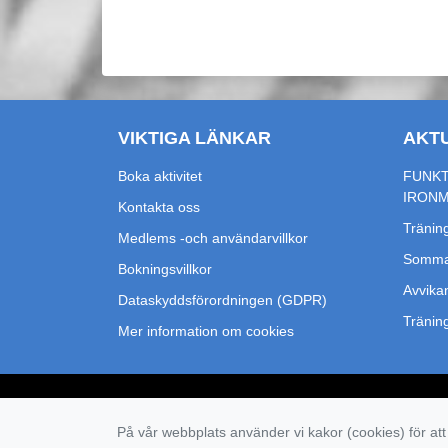
VIKTIGA LÄNKAR
AKT
Boka aktivitet
FUNKT
IRON
Kontakta oss
Träning
Medlems -och användarvillkor
Sommar
Bokningsvillkor
Avvikan
Dataskyddsförordningen (GDPR)
Tränin
Mer information om cookies
På vår webbplats använder vi kakor (cookies) för att