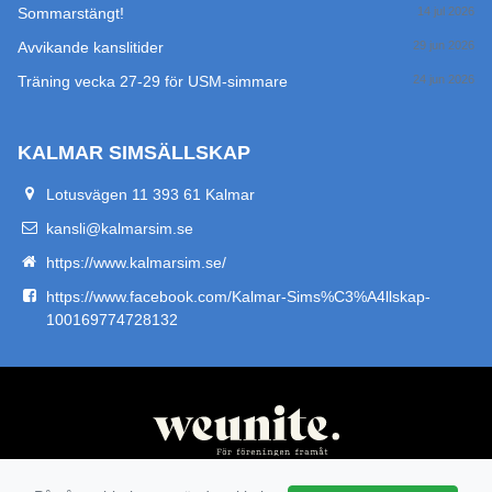
Sommarstängt!
14 jul 2026
Avvikande kanslitider
29 jun 2026
Träning vecka 27-29 för USM-simmare
24 jun 2026
KALMAR SIMSÄLLSKAP
Lotusvägen 11 393 61 Kalmar
kansli@kalmarsim.se
https://www.kalmarsim.se/
https://www.facebook.com/Kalmar-Sims%C3%A4llskap-
100169774728132