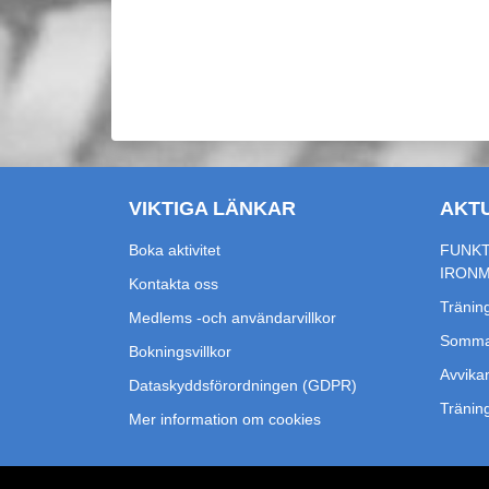
VIKTIGA LÄNKAR
AKT
Boka aktivitet
FUNKT
IRON
Kontakta oss
Träning
Medlems -och användarvillkor
Sommar
Bokningsvillkor
Avvikan
Dataskyddsförordningen (GDPR)
Tränin
Mer information om cookies