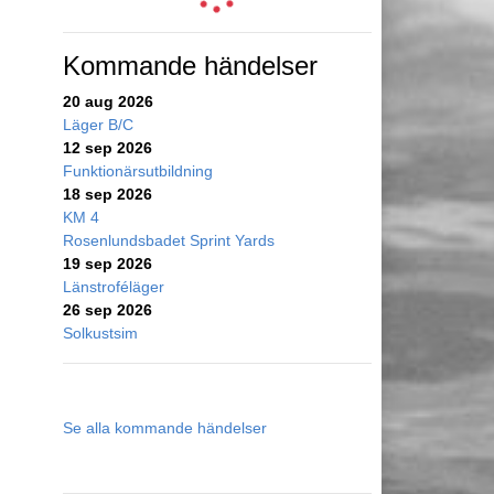
Kommande händelser
20 aug 2026
Läger B/C
12 sep 2026
Funktionärsutbildning
18 sep 2026
KM 4
Rosenlundsbadet Sprint Yards
19 sep 2026
Länstroféläger
26 sep 2026
Solkustsim
Se alla kommande händelser