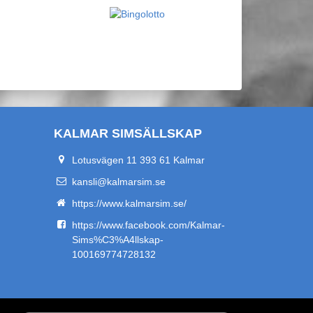
KALMAR SIMSÄLLSKAP
Lotusvägen 11 393 61 Kalmar
kansli@kalmarsim.se
https://www.kalmarsim.se/
https://www.facebook.com/Kalmar-
Sims%C3%A4llskap-
100169774728132