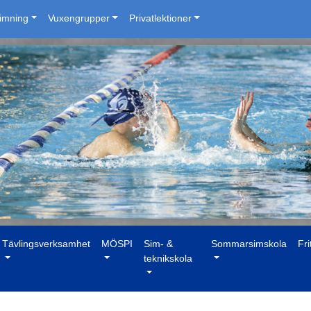
simning
Vuxengrupper
Privatlektioner
Tävlingsverksamhet
MÖSPI
Sim- &
Sommarsimskola
Fri
teknikskola