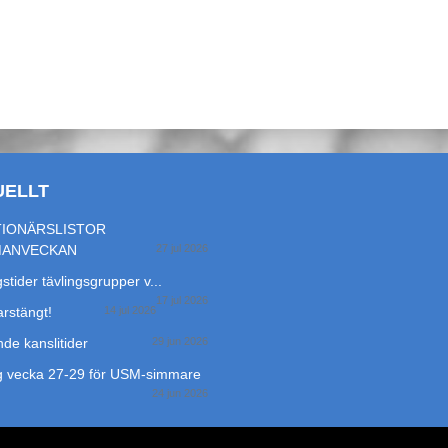
UELLT
IONÄRSLISTOR
MANVECKAN
27 jul 2026
stider tävlingsgrupper v...
17 jul 2026
stängt!
14 jul 2026
de kanslitider
29 jun 2026
g vecka 27-29 för USM-simmare
24 jun 2026