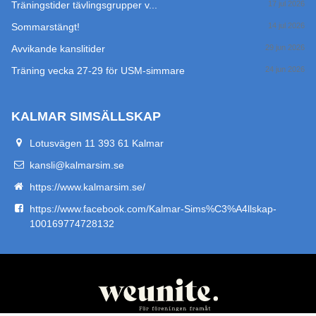
Träningstider tävlingsgrupper v...
17 jul 2026
Sommarstängt!
14 jul 2026
Avvikande kanslitider
29 jun 2026
Träning vecka 27-29 för USM-simmare
24 jun 2026
KALMAR SIMSÄLLSKAP
Lotusvägen 11 393 61 Kalmar
kansli@kalmarsim.se
https://www.kalmarsim.se/
https://www.facebook.com/Kalmar-Sims%C3%A4llskap-
100169774728132