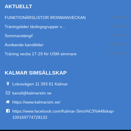
AKTUELLT
FUNKTIONÄRSLISTOR IRONMANVECKAN
27 jul 2026
Träningstider tävlingsgrupper v...
17 jul 2026
Sommarstängt!
14 jul 2026
Avvikande kanslitider
29 jun 2026
Träning vecka 27-29 för USM-simmare
24 jun 2026
KALMAR SIMSÄLLSKAP
Lotusvägen 11 393 61 Kalmar
kansli@kalmarsim.se
https://www.kalmarsim.se/
https://www.facebook.com/Kalmar-Sims%C3%A4llskap-
100169774728132