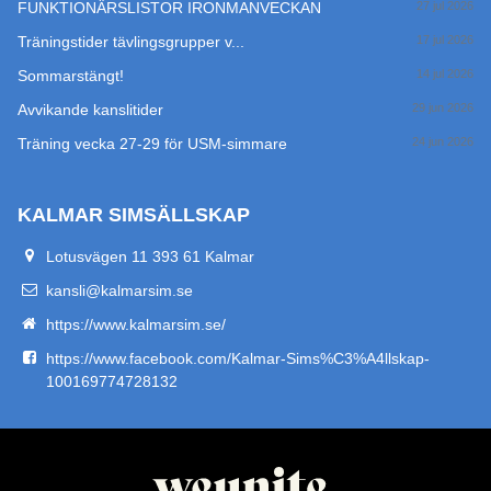
FUNKTIONÄRSLISTOR IRONMANVECKAN
27 jul 2026
Träningstider tävlingsgrupper v...
17 jul 2026
Sommarstängt!
14 jul 2026
Avvikande kanslitider
29 jun 2026
Träning vecka 27-29 för USM-simmare
24 jun 2026
KALMAR SIMSÄLLSKAP
Lotusvägen 11 393 61 Kalmar
kansli@kalmarsim.se
https://www.kalmarsim.se/
https://www.facebook.com/Kalmar-Sims%C3%A4llskap-
100169774728132