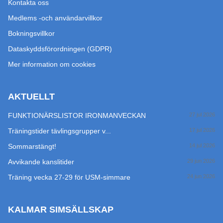
Kontakta oss
Medlems -och användarvillkor
Bokningsvillkor
Dataskyddsförordningen (GDPR)
Mer information om cookies
AKTUELLT
FUNKTIONÄRSLISTOR IRONMANVECKAN
27 jul 2026
Träningstider tävlingsgrupper v...
17 jul 2026
Sommarstängt!
14 jul 2026
Avvikande kanslitider
29 jun 2026
Träning vecka 27-29 för USM-simmare
24 jun 2026
KALMAR SIMSÄLLSKAP