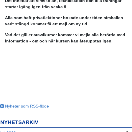
Det innebär att simskolan, teknikskolan och alla träningar
startar igång igen från vecka 9.
Alla som haft privatlektioner bokade under tiden simhallen
varit stängd kommer få ett mejl om ny tid.
Vad det gäller crawlkurser kommer vi mejla alla berörda med
information - om och när kursen kan återupptas igen.
Nyheter som RSS-flöde
NYHETSARKIV