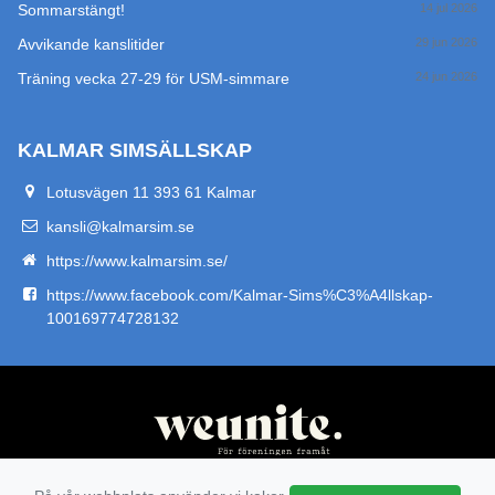
Sommarstängt!
14 jul 2026
Avvikande kanslitider
29 jun 2026
Träning vecka 27-29 för USM-simmare
24 jun 2026
KALMAR SIMSÄLLSKAP
Lotusvägen 11 393 61 Kalmar
kansli@kalmarsim.se
https://www.kalmarsim.se/
https://www.facebook.com/Kalmar-Sims%C3%A4llskap-
100169774728132